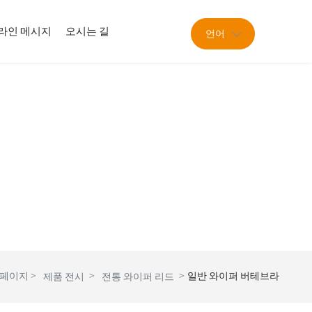
라인 메시지
오시는 길
언어
페이지
일반 와이퍼 버테브라
제품 전시
전통 와이퍼 리드