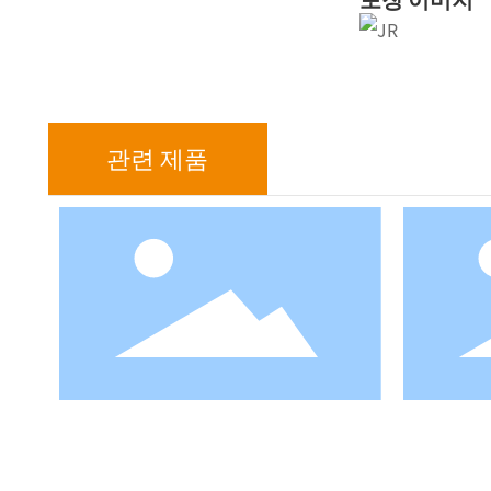
관련 제품
편선