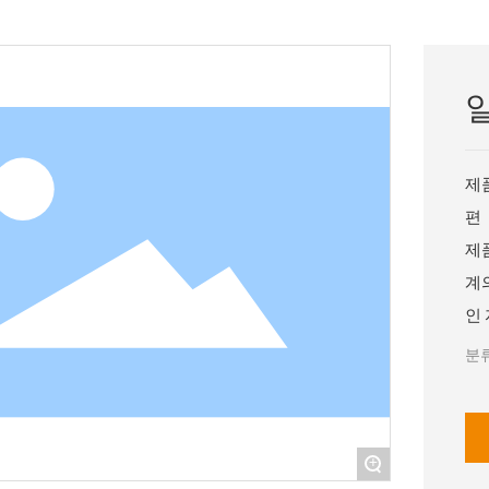
제품
편
제
계
인
분류
+