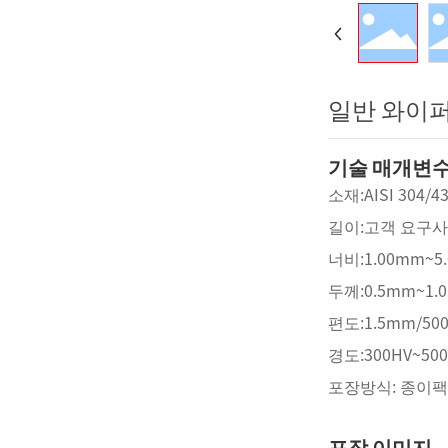
일반 와이
기술 매개변
소재:AISI 30
길이:고객 요구
너비:1.00mm~5
두께:0.5mm~1.
편도:1.5mm/50
경도:300HV~5
포장방식: 종이팩 
포장 이미지